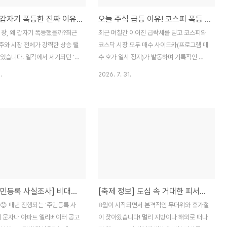
반도체주 갑자기 폭등한 진짜 이유 3가지! (HBM4·메모리 공급난 총정리)
오늘 주식 급등 이유! 코스피 폭등 배경과 향후 증시 전망 완벽 정리
시장, 왜 갑자기 폭등했을까?최근
최근 며칠간 이어진 급락세를 딛고 코스피와
주와 시장 전체가 강력한 상승 랠
코스닥 시장 모두 매수 사이드카(프로그램 매
있습니다. 일각에서 제기되던 'AI
수 호가 일시 정지)가 발동하며 기록적인 급
점 통과)' 우려를 비웃기라도 하
등세를 연출했습니다.삼성전자와 SK하이닉
.
2026. 7. 31.
역사적 최고치를 향해 달리고 있
스 등 반도체 대장주가 20% 이상 폭등하며
 어떤 호재들이 동시다발적으로
시장 전체의 강한 반등을 이끌었습니다.💡 오
도체 시장을 급등시켰는지 핵심
늘 주가가 급등한 핵심 이유 3가지1. 미 뉴욕
 정리해 드립니다.💡 반도체 급
증시 폭등 및 AI·반도체주 투자심리 회복간밤
심 이유 3가지1. HBM4 본격화
미국 뉴욕증시에서 기술주 중심의 나스닥 지
 연산량의 기하급수적 증가AI 모델
수(+2.78%)와 필라델피아 반도체 지수
서 처리해야 하는 데이터(토큰)
(+8.19%)가 폭등하며 국내 증시에 강력한
적으로 늘어났습니다.토큰과
온기를 불어넣었습니다.마이크로소프트
 AI의 기억 용량(Context
(MS) 실적 대박: 애저(Azure) 클라우드 매
[2026 주민등록 사실조사] 비대면 신청 방법부터 미참여 불이익까지 완벽 정리!
[축제 정보] 도심 속 거대한 피서지! 2026 한강페스티벌 여름 완전 정복
)이 커질수록 고대역폭 메모리
출 증가율이 시장 예상치를 뛰어넘으며 주가
요는 비례 수준이 아니라 2~4배
가 15% 이상 폭등했습니다. 이에 따라 그간
😊 매년 진행되는 ‘주민등록 사
8월이 시작되면서 본격적인 무더위와 휴가철
니다.차세대 HBM4 수요: 주
시장을 누르던 'AI 수익성 논란'이 일부 해소
안내 문자나 아파트 엘리베이터 공고
이 찾아왔습니다! 멀리 지방이나 해외로 떠나