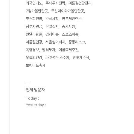
외국인매도
주식투자전략
여름철건강관리
7월가볼만한곳
주말아이와가볼만한곳
코스피전망
주식시황
반도체관련주
정부지원금
온열질환
증시시황
원달러환율
경제이슈
스포츠이슈
여름철건강
서울썸머비치
중동리스크
폭염경보
달러투자
여름축제추천
오늘의건강
sk하이닉스주가
반도체주식
보령머드축제
전체 방문자
Today :
Yesterday :