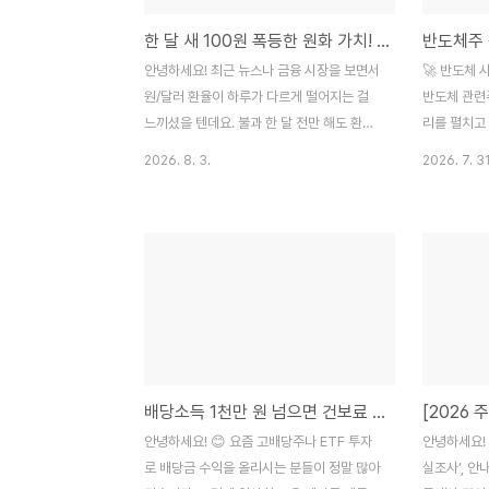
한 달 새 100원 폭등한 원화 가치! 원/달러 환율 1,300원대 안착할까? (이유·전망 분석)
안녕하세요! 최근 뉴스나 금융 시장을 보면서
🚀 반도체 
원/달러 환율이 하루가 다르게 떨어지는 걸
반도체 관련
느끼셨을 텐데요. 불과 한 달 전만 해도 환율
리를 펼치고 
이 1,500원대를 뚫고 올라갈까 걱정했던 게
피크아웃(정
2026. 8. 3.
2026. 7. 31
무색하게, 최근 원화 가치가 가파르게 상승하
듯, 시장은 
며 1,400원선 진입은 물론 1,300원대 진입
는데요.대체
여부까지 언급되고 있습니다.도대체 한 달 사
터지면서 반
이에 외환 시장에 어떤 일이 있었길래 원화
원인 3가지를
가치가 이렇게 폭등한 걸까요?오늘은 원/달
등을 이끈 핵
러 환율의 가파른 하락 원인과 향후 환율 전
및 AI 토큰
망을 쉽고 명확하게 정리해 드리겠습니다!💡
이 진화하면
1. 한 달 만에 100원 급락? 원화 강세의 배경
단위가 폭발
금융위기 이후 월간 기준으로 역대급 상승 폭
HBM의 관계:
배당소득 1천만 원 넘으면 건보료 폭탄? (세금 vs 건보료 기준 완벽 비교)
을 기록할 만큼 원화 가치가 강세를 보이는
Window
배경에는 크게 3가지 이유가 있습니다.① 기
(HBM) 수
안녕하세요! 😊 요즘 고배당주나 ETF 투자
안녕하세요! 
업들의 달러 매도 (환전 수요 급증)수출 대기
이상 가속화됩
로 배당금 수익을 올리시는 분들이 정말 많아
실조사’, 