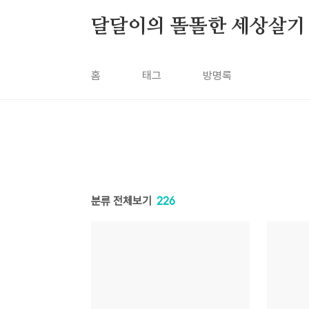
본문 바로가기
달달이의 똘똘한 세상살기
홈
태그
방명록
분류 전체보기
226